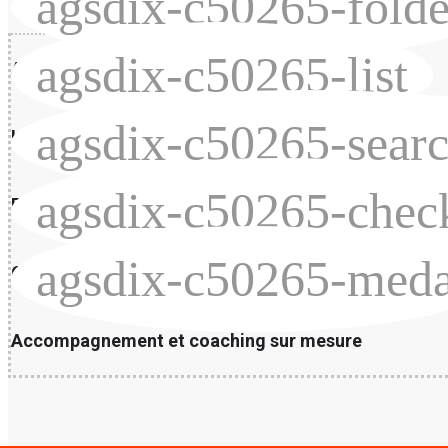
agsdix-c50265-folde
agsdix-c50265-list
Audit de maintenance
agsdix-c50265-searc
Inventaires analyse de criticité des équipements
agsdix-c50265-check
Plan de maintenance détaillé
agsdix-c50265-meda
GMAO – sélection, implantation, optimisation
Accompagnement et coaching sur mesure