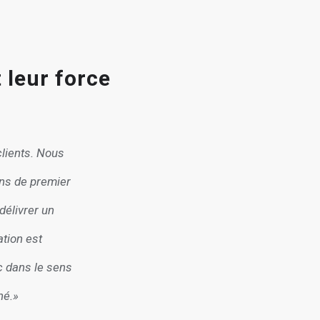
leur force
clients
. Nous
ons de premier
 délivrer un
tion est
c dans le sens
hé.»