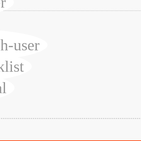
r
h-user
list
l