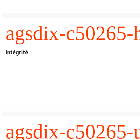
agsdix-c50265-
Intégrité
agsdix-c50265-