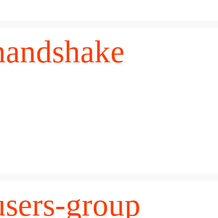
handshake
users-group