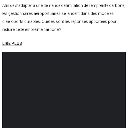
Afin de s’adapter à une demande de limitation de l’empreinte carbone,
les gestionnaires aéroportuaires se lancent dans des modèles
d’aéroports durables. Quelles sont les réponses apportées pour
réduire cette empreinte carbone ?
LIRE PLUS